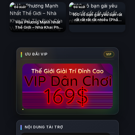
Đề xuất
Đề xuất
100 cô bạn gái yêu bạn rất
rất rất rất rất nhiều (Phần
Hậu Phương Mạnh Nhất
3)
(2023)
Thế Giới – Nhà Khai Phá
Tân Binh Của Vương Quốc
Mê Cung
(2026)