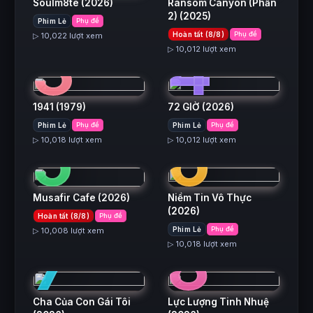
Soulm8te
(2026)
Ransom Canyon (Phần
2)
(2025)
Phim Lẻ
Phụ đề
3
4
Hoàn tất (8/8)
Phụ đề
▷ 10,022 lượt xem
▷ 10,012 lượt xem
1941
(1979)
72 GIỜ
(2026)
5
6
Phim Lẻ
Phụ đề
Phim Lẻ
Phụ đề
▷ 10,018 lượt xem
▷ 10,012 lượt xem
Musafir Cafe
(2026)
Niềm Tin Vô Thực
(2026)
Hoàn tất (8/8)
Phụ đề
7
8
Phim Lẻ
Phụ đề
▷ 10,008 lượt xem
▷ 10,018 lượt xem
Cha Của Con Gái Tôi
Lực Lượng Tinh Nhuệ