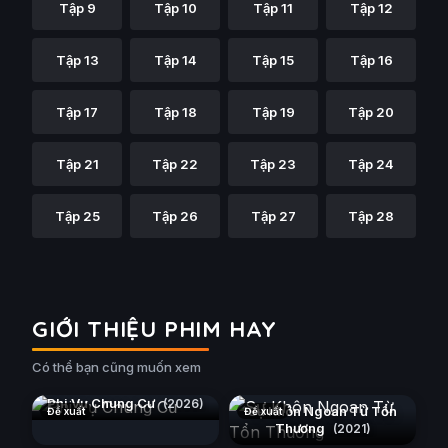
Tập 9
Tập 10
Tập 11
Tập 12
Tập 13
Tập 14
Tập 15
Tập 16
Tập 17
Tập 18
Tập 19
Tập 20
Tập 21
Tập 22
Tập 23
Tập 24
Tập 25
Tập 26
Tập 27
Tập 28
GIỚI THIỆU PHIM HAY
Có thể bạn cũng muốn xem
Phi Vụ Chung Cư
(2026)
Sự Khôn Ngoan Từ Tổn
Đề xuất
Đề xuất
Thương
(2021)