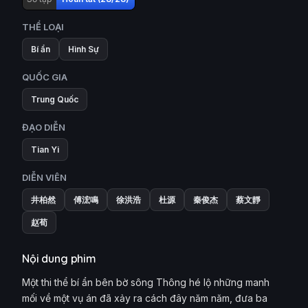
THỂ LOẠI
Bí ẩn
Hình Sự
QUỐC GIA
Trung Quốc
ĐẠO DIỄN
Tian Yi
DIỄN VIÊN
井柏然
傅浤鳴
徐洪浩
杜源
秦俊杰
蔡文靜
赵荀
Nội dung phim
Một thi thể bí ẩn bên bờ sông Thông hé lộ những manh
mối về một vụ án đã xảy ra cách đây năm năm, đưa ba