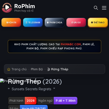
🔒︎ HỘI KÍN
☰ TELEGRAM
🍿 PHIM CHÙA
💃 GÁI GÚ
⚽ THỂ THAO
KHO PHIM CHẤT LƯỢNG CAO TẠI
PHIMABC.COM
, PHIM LẺ,
PHIM BỘ, PHIM CHIẾU RẠP PHONG PHÚ.
Trang chủ
Phim Bộ
🎬
Rừng Thép
Rừng Thép
(2026)
Sunsets Secrets Regrets
Phát hành
2026
Ngôn ngữ
P.đề + T.Minh
Số tập
Hoàn tất (28/28)