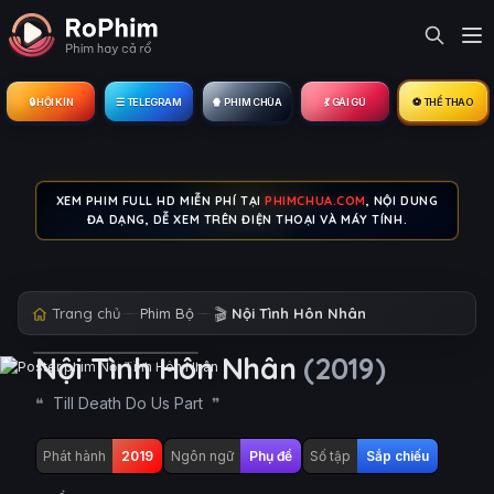
🔒︎ HỘI KÍN
☰ TELEGRAM
🍿 PHIM CHÙA
💃 GÁI GÚ
⚽ THỂ THAO
XEM PHIM FULL HD MIỄN PHÍ TẠI
PHIMCHUA.COM
, NỘI DUNG
ĐA DẠNG, DỄ XEM TRÊN ĐIỆN THOẠI VÀ MÁY TÍNH.
Trang chủ
Phim Bộ
🎬
Nội Tình Hôn Nhân
Nội Tình Hôn Nhân
(2019)
Till Death Do Us Part
Phát hành
2019
Ngôn ngữ
Phụ đề
Số tập
Sắp chiếu