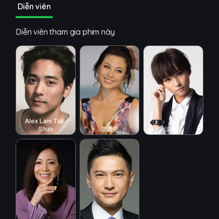
Diễn viên
Diễn viên tham gia phim này
Alex Lam Tak-
Shun
廖碧兒
談善言