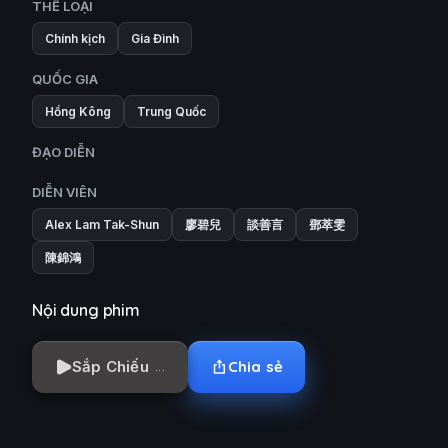
THỂ LOẠI
Chính kịch
Gia Đình
QUỐC GIA
Hồng Kông
Trung Quốc
ĐẠO DIỄN
DIỄN VIÊN
Alex Lam Tak-Shun
廖碧兒
談善言
鄧萃雯
陳錦鴻
Nội dung phim
Sắp Chiếu
Chia sẻ