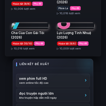
(2026)
Hoàn tất (8/8)
Phụ đề
7
8
Phim Lẻ
Phụ đề
▷ 10,008 lượt xem
▷ 10,018 lượt xem
Cha Của Con Gái Tôi
Lực Lượng Tinh Nhuệ
(2026)
(2026)
Hoàn tất (10/10)
Phụ đề
Hoàn tất (6/6)
Phụ đề
▷ 10,016 lượt xem
▷ 10,009 lượt xem
xem phim full HD
xem online tốc độ cao
đọc truyện người lớn
kho truyện hấp dẫn mỗi ngày